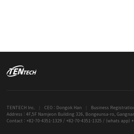
TENTECH Inc.
CEO : Dongok Han
Business Registratio
|
|
Address : 4F,5F Namjeon Building 326, Bongeunsa-ro, Gangnam
Contact : +82-70-4351-1329 / +82-70-4351-1325 / (whats app) 