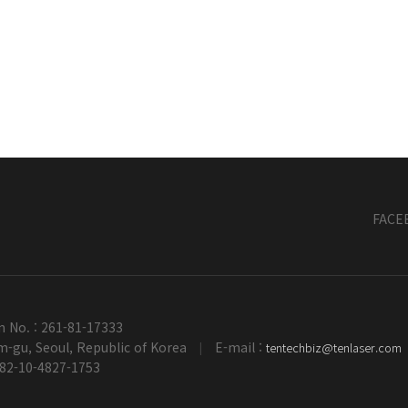
FACE
n No. : 261-81-17333
-gu, Seoul, Republic of Korea
E-mail :
tentechbiz@tenlaser.com
|
+82-10-4827-1753