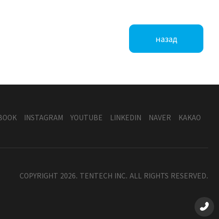
назад
BOOK
INSTAGRAM
YOUTUBE
LINKEDIN
NAVER
KAKAO
COPYRIGHT 2026. TENTECH INC. ALL RIGHTS RESERVED.