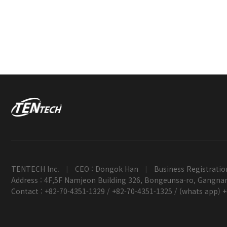
TENTECH Inc.
CEO : Dongok Han
Business Registratio
|
|
Address : 4F,5F Namjeon Building 326, Bongeunsa-ro, Gangnam
Contact : +82-70-4351-1329 / +82-70-4351-1325 / (whats app) 