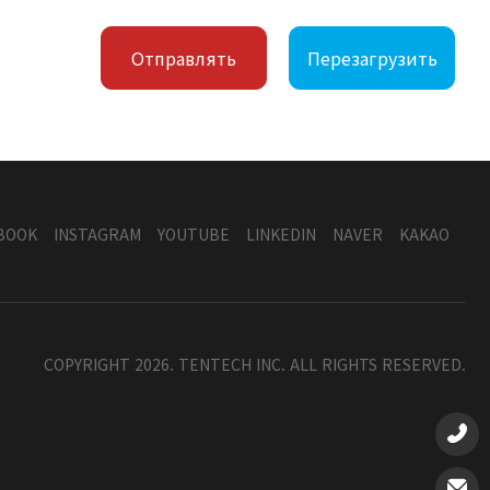
Отправлять
Перезагрузить
BOOK
INSTAGRAM
YOUTUBE
LINKEDIN
NAVER
KAKAO
COPYRIGHT 2026. TENTECH INC. ALL RIGHTS RESERVED.