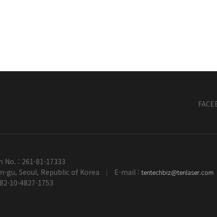
FACE
n No. : 261-81-17333
-gu, Seoul, Republic of Korea
E-mail :
tentechbiz@tenlaser.com
|
+82-10-4827-1753